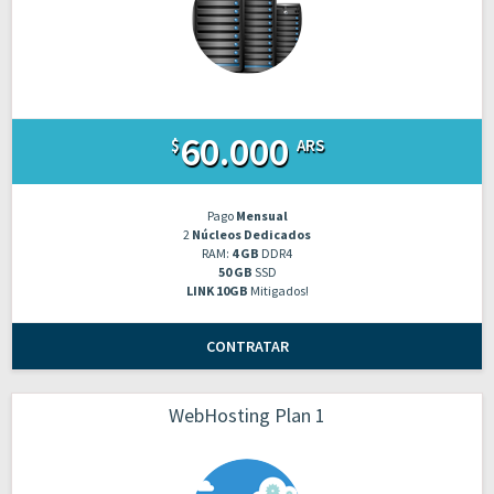
60.000
$
ARS
Pago
Mensual
2
Núcleos Dedicados
RAM:
4 GB
DDR4
50 GB
SSD
LINK 10GB
Mitigados!
CONTRATAR
WebHosting Plan 1