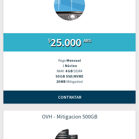
25.000
$
ARS
Pago
Mensual
1
Núcleo
RAM:
4 GB
DDR4
50 GB SSD/NVME
20 MB
Mitigados!
CONTRATAR
OVH - Mitigacion 500GB